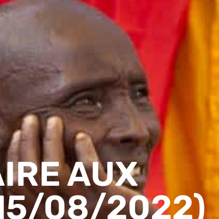
IRE AUX
(15/08/2022)