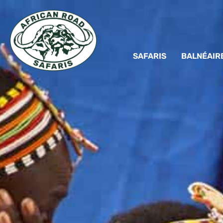
SAFARIS
BALNÉAIR