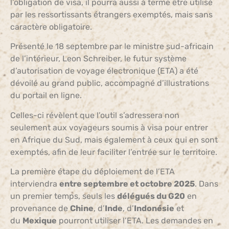
l’obligation de visa, il pourra aussi à terme être utilisé
par les ressortissants étrangers exemptés, mais sans
caractère obligatoire.
Présenté le 18 septembre par le ministre sud-africain
de l’intérieur, Leon Schreiber, le futur système
d’autorisation de voyage électronique (ETA) a été
dévoilé au grand public, accompagné d’illustrations
du portail en ligne.
Celles-ci révèlent que l’outil s’adressera non
seulement aux voyageurs soumis à visa pour entrer
en Afrique du Sud, mais également à ceux qui en sont
exemptés, afin de leur faciliter l’entrée sur le territoire.
La première étape du déploiement de l’ETA
interviendra
entre septembre et octobre 2025
. Dans
un premier temps, seuls les
délégués du G20
en
provenance de
Chine
, d’
Inde
, d’
Indonésie
et
du
Mexique
pourront utiliser l’ETA. Les demandes en