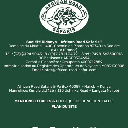
Société Oldonyo – African Road Safaris™
Domaine du Moutin – 400, Chemin de Pibarnon 83740 La Cadière
d’Azur (France)
Tél. : (33) (4) 94 90 43 18 / (0) 7 78 11 34 79 – Siret : 74981563500018
RCP : Hiscox HARCP0334654
Garantie Financière : Groupama 4000712859
Immatriculation au Registre des Opérateurs de Voyage : IM083130008
Email : infos@african-road-safari.com
African Road Safaris® Po Box 40089 – Nairobi – Kenya
Main office: Kimbla Ltd 126 / 130 Ushirika Road – Langata Nairobi
MENTIONS LÉGALES &
POLITIQUE DE CONFIDENTIALITÉ
PLAN DU SITE