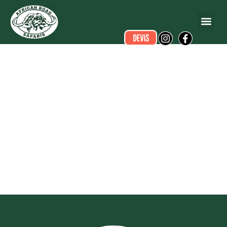
Galerie
safaris
lodge